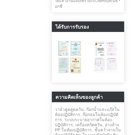
โต๊ะทำงานแล็บเซรามิก/Chemsurf/อีพ็
อกซี่
ได้รับการรับรอง
ความคิดเห็นของลูกค้า
วาล์วฮูดดูดควัน, ก๊อกน้ำและแก๊สใน
ห้องปฏิบัติการ, ก๊อกลมในห้องปฏิบัติ
การ, ระบบระบายอากาศในห้อง
ปฏิบัติการ, เครื่องสกัดควัน, อ่างล้าง
PP ในห้องปฏิบัติการ, ชั้นคว่ำจานใน