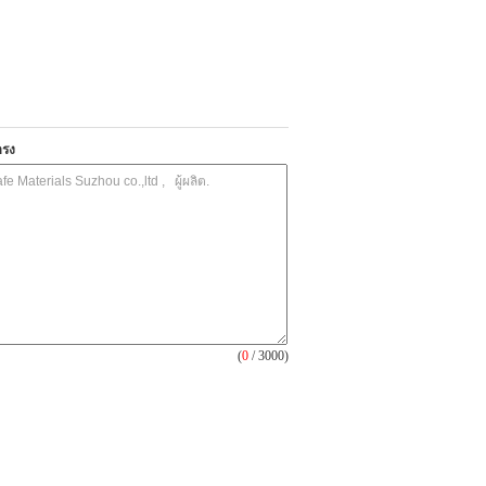
ตรง
(
0
/ 3000)