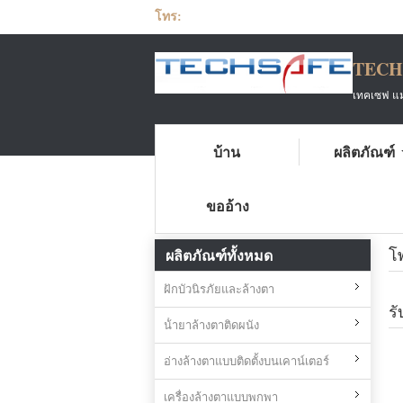
โทร:
TECH
เทคเซฟ แมท
บ้าน
ผลิตภัณฑ์
บ้าน
Techsafe Materials Suzhou co.,ltd 
ขออ้าง
โ
ผลิตภัณฑ์ทั้งหมด
ฝักบัวนิรภัยและล้างตา
ร
น้ํายาล้างตาติดผนัง
อ่างล้างตาแบบติดตั้งบนเคาน์เตอร์
เครื่องล้างตาแบบพกพา