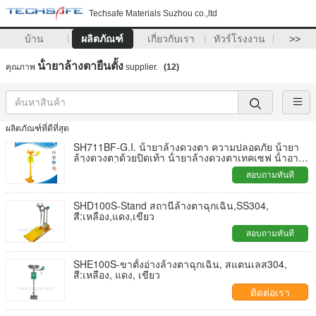
Techsafe Materials Suzhou co.,ltd
บ้าน
ผลิตภัณฑ์
เกี่ยวกับเรา
ทัวร์โรงงาน
>>
น้ํายาล้างตายืนตั้ง
คุณภาพ
supplier.
(12)
ผลิตภัณฑ์ที่ดีที่สุด
SH711BF-G.I. น้ํายาล้างดวงตา ความปลอดภัย น้ํายา
ล้างดวงตาด้วยปิดเท้า น้ํายาล้างดวงตาเทคเซฟ น้ําอา
บน้ําและน้ํายาล้างดวงตา1
สอบถามทันที
SHD100S-Stand สถานีล้างตาฉุกเฉิน,SS304,
สี:เหลือง,แดง,เขียว
สอบถามทันที
SHE100S-ขาตั้งอ่างล้างตาฉุกเฉิน, สแตนเลส304,
สี:เหลือง, แดง, เขียว
ติดต่อเรา