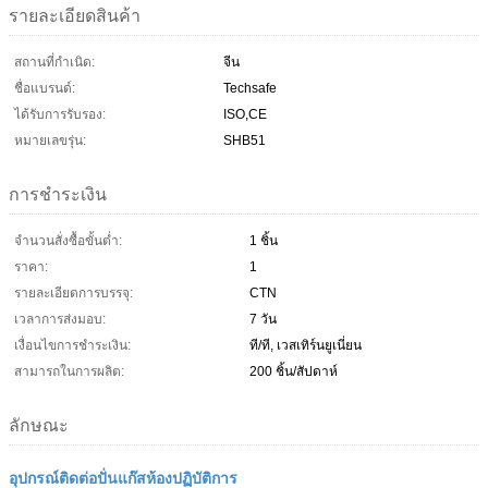
รายละเอียดสินค้า
สถานที่กำเนิด:
จีน
ชื่อแบรนด์:
Techsafe
ได้รับการรับรอง:
ISO,CE
หมายเลขรุ่น:
SHB51
การชำระเงิน
จำนวนสั่งซื้อขั้นต่ำ:
1 ชิ้น
ราคา:
1
รายละเอียดการบรรจุ:
CTN
เวลาการส่งมอบ:
7 วัน
เงื่อนไขการชำระเงิน:
ที/ที, เวสเทิร์นยูเนี่ยน
สามารถในการผลิต:
200 ชิ้น/สัปดาห์
ลักษณะ
อุปกรณ์ติดต่อปั่นแก๊สห้องปฏิบัติการ