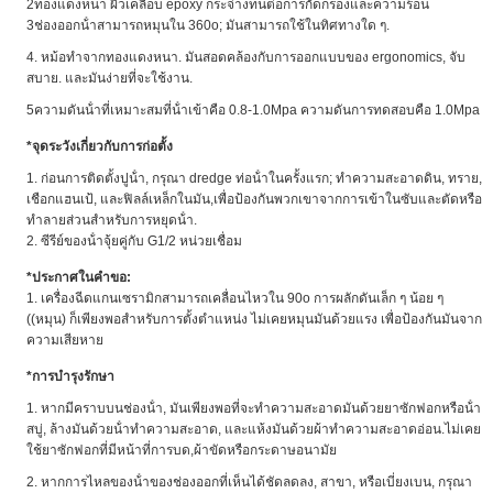
2ทองแดงหนา ผิวเคลือบ epoxy กระจ่างทนต่อการกัดกรองและความร้อน
3ช่องออกน้ําสามารถหมุนใน 360o; มันสามารถใช้ในทิศทางใด ๆ.
4. หม้อทําจากทองแดงหนา. มันสอดคล้องกับการออกแบบของ ergonomics, จับ
สบาย. และมันง่ายที่จะใช้งาน.
5ความดันน้ําที่เหมาะสมที่น้ําเข้าคือ 0.8-1.0Mpa ความดันการทดสอบคือ 1.0Mpa
*
จุดระวังเกี่ยวกับการก่อตั้ง
1. ก่อนการติดตั้งปูน้ํา, กรุณา dredge ท่อน้ําในครั้งแรก; ทําความสะอาดดิน, ทราย,
เชือกแฮนเป้, และฟิลล์เหล็กในมัน,เพื่อป้องกันพวกเขาจากการเข้าในซับและตัดหรือ
ทําลายส่วนสําหรับการหยุดน้ํา.
2. ซีรีย์ของน้ําจุ้ยคู่กับ G1/2 หน่วยเชื่อม
*
ประกาศในคําขอ:
1. เครื่องฉีดแกนเซรามิกสามารถเคลื่อนไหวใน 90o การผลักดันเล็ก ๆ น้อย ๆ
((หมุน) ก็เพียงพอสําหรับการตั้งตําแหน่ง ไม่เคยหมุนมันด้วยแรง เพื่อป้องกันมันจาก
ความเสียหาย
*
การบํารุงรักษา
1. หากมีคราบบนช่องน้ํา, มันเพียงพอที่จะทําความสะอาดมันด้วยยาซักฟอกหรือน้ํา
สบู่, ล้างมันด้วยน้ําทําความสะอาด, และแห้งมันด้วยผ้าทําความสะอาดอ่อน.ไม่เคย
ใช้ยาซักฟอกที่มีหน้าที่การบด,ผ้าขัดหรือกระดาษอนามัย
2. หากการไหลของน้ําของช่องออกที่เห็นได้ชัดลดลง, สาขา, หรือเบี่ยงเบน, กรุณา