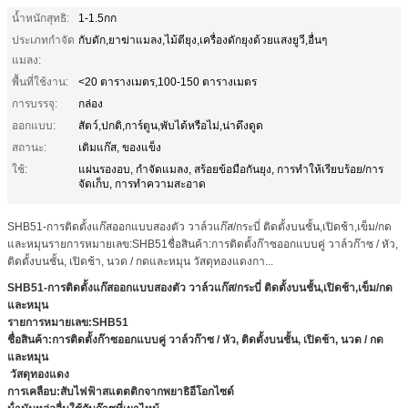
น้ำหนักสุทธิ:
1-1.5กก
ประเภทกำจัด
กับดัก,ยาฆ่าแมลง,ไม้ตียุง,เครื่องดักยุงด้วยแสงยูวี,อื่นๆ
แมลง:
พื้นที่ใช้งาน:
<20 ตารางเมตร,100-150 ตารางเมตร
การบรรจุ:
กล่อง
ออกแบบ:
สัตว์,ปกติ,การ์ตูน,พับได้หรือไม่,น่าดึงดูด
สถานะ:
เติมแก๊ส, ของแข็ง
ใช้:
แผ่นรองอบ, กำจัดแมลง, สร้อยข้อมือกันยุง, การทำให้เรียบร้อย/การ
จัดเก็บ, การทำความสะอาด
SHB51-การติดตั้งแก๊สออกแบบสองตัว วาล์วแก๊ส/กระบี่ ติดตั้งบนชั้น,เปิดช้า,เข็ม/กด
และหมุนรายการหมายเลข:SHB51ชื่อสินค้า:การติดตั้งก๊าซออกแบบคู่ วาล์วก๊าซ / หัว,
ติดตั้งบนชั้น, เปิดช้า, นวด / กดและหมุน วัสดุทองแดงกา...
SHB51-การติดตั้งแก๊สออกแบบสองตัว วาล์วแก๊ส/กระบี่ ติดตั้งบนชั้น,เปิดช้า,เข็ม/กด
และหมุน
รายการหมายเลข:
SHB51
ชื่อสินค้า:
การติดตั้งก๊าซออกแบบคู่ วาล์วก๊าซ / หัว, ติดตั้งบนชั้น, เปิดช้า, นวด / กด
และหมุน
วัสดุ
ทองแดง
การเคลือบ:
สับไฟฟ้าสแตตติกจากพยาธิอีโอกไซด์