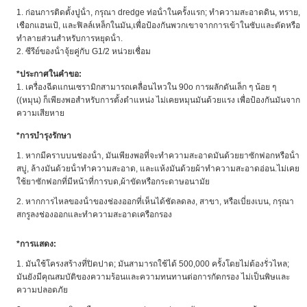
1. ก่อนการติดตั้งปูน้ํา, กรุณา dredge ท่อน้ําในครั้งแรก; ทําความสะอาดดิน, ทราย,
เชือกแฮนเป้, และฟิลล์เหล็กในมัน,เพื่อป้องกันพวกเขาจากการเข้าในซับและตัดหรือ
ทําลายส่วนสําหรับการหยุดน้ํา.
2. ซีรีย์ของน้ําจุ้ยคู่กับ G1/2 หน่วยเชื่อม
*
ประกาศในคําขอ:
1. เครื่องฉีดแกนเซรามิกสามารถเคลื่อนไหวใน 90o การผลักดันเล็ก ๆ น้อย ๆ
((หมุน) ก็เพียงพอสําหรับการตั้งตําแหน่ง ไม่เคยหมุนมันด้วยแรง เพื่อป้องกันมันจาก
ความเสียหาย
*
การบํารุงรักษา
1. หากมีคราบบนช่องน้ํา, มันเพียงพอที่จะทําความสะอาดมันด้วยยาซักฟอกหรือน้ํา
สบู่, ล้างมันด้วยน้ําทําความสะอาด, และแห้งมันด้วยผ้าทําความสะอาดอ่อน.ไม่เคย
ใช้ยาซักฟอกที่มีหน้าที่การบด,ผ้าขัดหรือกระดาษอนามัย
2. หากการไหลของน้ําของช่องออกที่เห็นได้ชัดลดลง, สาขา, หรือเบี่ยงเบน, กรุณา
สกรูลงช่องออกและทําความสะอาดเครือกรอง
*
การแสดง:
1. มันใช้โครงสร้างที่ปิดปาด; มันสามารถใช้ได้ 500,000 ครั้งโดยไม่ต้องรั่วไหล;
มันยังมีคุณสมบัติของความร้อนและความทนทานต่อการกัดกรอง ไม่เป็นพิษและ
ความปลอดภัย