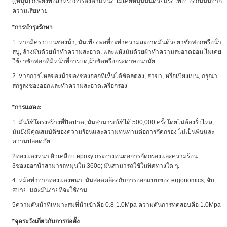
((หมุน) ก็เพียงพอสําหรับการตั้งตําแหน่ง ไม่เคยหมุนมันด้วยแรง เพื่อป้องกันมันจาก
ความเสียหาย
*
การบํารุงรักษา
1. หากมีคราบบนช่องน้ํา, มันเพียงพอที่จะทําความสะอาดมันด้วยยาซักฟอกหรือน้ํา
สบู่, ล้างมันด้วยน้ําทําความสะอาด, และแห้งมันด้วยผ้าทําความสะอาดอ่อน.ไม่เคย
ใช้ยาซักฟอกที่มีหน้าที่การบด,ผ้าขัดหรือกระดาษอนามัย
2. หากการไหลของน้ําของช่องออกที่เห็นได้ชัดลดลง, สาขา, หรือเบี่ยงเบน, กรุณา
สกรูลงช่องออกและทําความสะอาดเครือกรอง
*
การแสดง:
1. มันใช้โครงสร้างที่ปิดปาด; มันสามารถใช้ได้ 500,000 ครั้งโดยไม่ต้องรั่วไหล;
มันยังมีคุณสมบัติของความร้อนและความทนทานต่อการกัดกรอง ไม่เป็นพิษและ
ความปลอดภัย
2ทองแดงหนา ผิวเคลือบ epoxy กระจ่างทนต่อการกัดกรองและความร้อน
3ช่องออกน้ําสามารถหมุนใน 360o; มันสามารถใช้ในทิศทางใด ๆ.
4. หม้อทําจากทองแดงหนา. มันสอดคล้องกับการออกแบบของ ergonomics, จับ
สบาย. และมันง่ายที่จะใช้งาน.
5ความดันน้ําที่เหมาะสมที่น้ําเข้าคือ 0.8-1.0Mpa ความดันการทดสอบคือ 1.0Mpa
*
จุดระวังเกี่ยวกับการก่อตั้ง