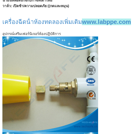
น้ํามันหล่อลื่น
ใช้กับก๊าซที่เผาไหม้
วาล์ว: เปิดช้า/ความปลอดภัย ((กดและหมุน)
เครื่องฉีดน้ําห้องทดลองเพิ่มเติม
www.labppe.com
อุปกรณ์เสริมเฟอร์นิเจอร์ห้องปฏิบัติการ