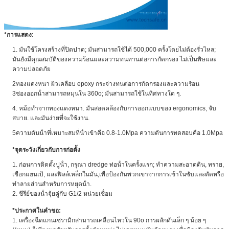
*
การแสดง:
1. มันใช้โครงสร้างที่ปิดปาด; มันสามารถใช้ได้ 500,000 ครั้งโดยไม่ต้องรั่วไหล;
มันยังมีคุณสมบัติของความร้อนและความทนทานต่อการกัดกรอง ไม่เป็นพิษและ
ความปลอดภัย
2ทองแดงหนา ผิวเคลือบ epoxy กระจ่างทนต่อการกัดกรองและความร้อน
3ช่องออกน้ําสามารถหมุนใน 360o; มันสามารถใช้ในทิศทางใด ๆ.
4. หม้อทําจากทองแดงหนา. มันสอดคล้องกับการออกแบบของ ergonomics, จับ
สบาย. และมันง่ายที่จะใช้งาน.
5ความดันน้ําที่เหมาะสมที่น้ําเข้าคือ 0.8-1.0Mpa ความดันการทดสอบคือ 1.0Mpa
*
จุดระวังเกี่ยวกับการก่อตั้ง
1. ก่อนการติดตั้งปูน้ํา, กรุณา dredge ท่อน้ําในครั้งแรก; ทําความสะอาดดิน, ทราย,
เชือกแฮนเป้, และฟิลล์เหล็กในมัน,เพื่อป้องกันพวกเขาจากการเข้าในซับและตัดหรือ
ทําลายส่วนสําหรับการหยุดน้ํา.
2. ซีรีย์ของน้ําจุ้ยคู่กับ G1/2 หน่วยเชื่อม
*
ประกาศในคําขอ:
1. เครื่องฉีดแกนเซรามิกสามารถเคลื่อนไหวใน 90o การผลักดันเล็ก ๆ น้อย ๆ