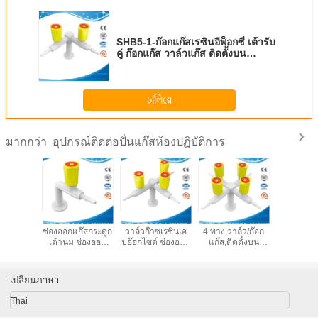
SHB5-1-ก๊อกแก๊สเรซินอีพ็อกซี่ เต้ารับ
คู่ ก๊อกแก๊ส วาล์วแก๊ส ติดตั้งบน
เคาน์เตอร์ เปิดช้า จาระบีผง
চালিয়ে
อุปกรณ์ติดต่อปั่นแก๊สห้องปฏิบัติการ
มากกว่า
ก๊อกแก๊ส
SHB4 ช่องออกแก๊ส
SHB8 ช่องออกก๊าซ
SHB9-เต้ารับแก๊ส
SHB2-ข้อต
ซี่ เต้ารับ
ช่องออกแก๊สกระดูก
วาล์วก๊าซเรซินเอ
4 ทาง,วาล์ว/ก๊อก
แบบส
ก๊ส วาล์ว
เต้านม ช่องออก
ปอ๊อกไซด์ ช่องออก
แก๊ส,ติดตั้งบน
ทางออก,วาล
ดตั้งบน
แก๊สเดียว ช่องออก
ก๊าซสามทาง/สาม
เคาน์เตอร์,เปิดช้า/
ก๊อกแก๊ส,ติ
์ เปิดช้า
แก๊ส วาล์วแก๊ส/
ทาง ช่องออกก๊าซ
แรงดัน
แขวน,ข้อต
บีผง
กระดูก,เปิดช้า,ล็อค
แบบเปิดช้า
เปลี่ยนภาษา
ความปลอดภัย,กด
แก๊
และหมุน,เข็ม
Thai