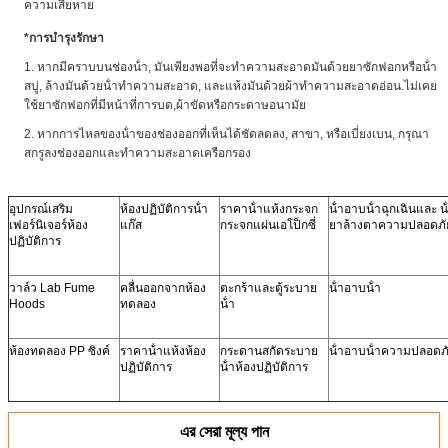
ความเสียหาย
*
การบํารุงรักษา
1. หากมีคราบบนช่องน้ํา, มันเพียงพอที่จะทําความสะอาดมันด้วยยาซักฟอกหรือน้ํา
สบู่, ล้างมันด้วยน้ําทําความสะอาด, และแห้งมันด้วยผ้าทําความสะอาดอ่อน.ไม่เคย
ใช้ยาซักฟอกที่มีหน้าที่การบด,ผ้าขัดหรือกระดาษอนามัย
2. หากการไหลของน้ําของช่องออกที่เห็นได้ชัดลดลง, สาขา, หรือเบี่ยงเบน, กรุณา
สกรูลงช่องออกและทําความสะอาดเครือกรอง
อุปกรณ์เสริม
ห้องปฏิบัติการน้ํา
ราคาน้ําแห้งกระจก
น้ําอาบน้ําฉุกเฉินและ น้
เฟอร์นิเจอร์ห้อง
แก๊ส
กระจกแผ่นเอโป็กซี่
ยาล้างตาความปลอดภั
ปฏิบัติการ
วาล์ว Lab Fume
คลื่นออกจากห้อง
ตะกร้าและตู้ระบาย
น้ําอาบน้ํา
Hoods
ทดลอง
น้ํา
ห้องทดลอง PP ซิงค์
ราคาน้ําแห้งห้อง
กระดานสกัดระบาย
น้ําอาบน้ําความปลอดภ
ปฏิบัติการ
น้ําห้องปฏิบัติการ
এর সেরা মূল্য পান