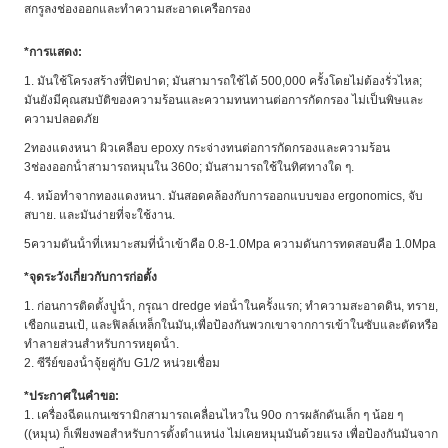
สกรูลงช่องออกและทําความสะอาดเครือกรอง
*
การแสดง:
1. มันใช้โครงสร้างที่ปิดปาด; มันสามารถใช้ได้ 500,000 ครั้งโดยไม่ต้องรั่วไหล;
มันยังมีคุณสมบัติของความร้อนและความทนทานต่อการกัดกรอง ไม่เป็นพิษและ
ความปลอดภัย
2ทองแดงหนา ผิวเคลือบ epoxy กระจ่างทนต่อการกัดกรองและความร้อน
3ช่องออกน้ําสามารถหมุนใน 360o; มันสามารถใช้ในทิศทางใด ๆ.
4. หม้อทําจากทองแดงหนา. มันสอดคล้องกับการออกแบบของ ergonomics, จับ
สบาย. และมันง่ายที่จะใช้งาน.
5ความดันน้ําที่เหมาะสมที่น้ําเข้าคือ 0.8-1.0Mpa ความดันการทดสอบคือ 1.0Mpa
*
จุดระวังเกี่ยวกับการก่อตั้ง
1. ก่อนการติดตั้งปูน้ํา, กรุณา dredge ท่อน้ําในครั้งแรก; ทําความสะอาดดิน, ทราย,
เชือกแฮนเป้, และฟิลล์เหล็กในมัน,เพื่อป้องกันพวกเขาจากการเข้าในซับและตัดหรือ
ทําลายส่วนสําหรับการหยุดน้ํา.
2. ซีรีย์ของน้ําจุ้ยคู่กับ G1/2 หน่วยเชื่อม
*
ประกาศในคําขอ:
1. เครื่องฉีดแกนเซรามิกสามารถเคลื่อนไหวใน 90o การผลักดันเล็ก ๆ น้อย ๆ
((หมุน) ก็เพียงพอสําหรับการตั้งตําแหน่ง ไม่เคยหมุนมันด้วยแรง เพื่อป้องกันมันจาก