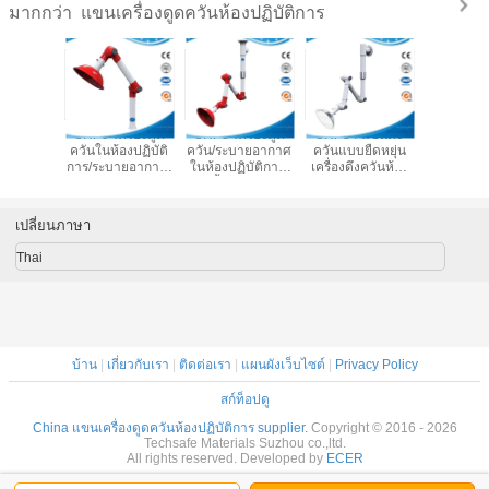
แขนเครื่องดูดควันห้องปฏิบัติการ
มากกว่า
รื่องดูด
SHP9-เครื่องดูด
SHP8-เครื่องดูด
SHP84 แขนดึง
SHP8-Lab
บายอากาศ
ควันในห้องปฏิบัติ
ควัน/ระบายอากาศ
ควันแบบยืดหยุ่น
สกัดควัน
ิบัติการ,
การ/ระบายอากาศ,
ในห้องปฏิบัติการ,
เครื่องดึงควันห้อง
น้ํา,ฟัน
 ท่อดูด
PP/PVC, ข้อต่อคู่
ติดตั้งบนเพดาน,
ปฏิบัติการ / หุ้นออก
เพดาน,ปรั
บบแข็ง
ติดตั้งบนผนัง แขน
แขนดึงควันแบบ
ดูดควันแบบ
ยืดหยุ่น แขนดึง
เปลี่ยนภาษา
ยืดหยุ่น แขนดูด
ควันออก
ควันเชื่อม
Thai
บ้าน
|
เกี่ยวกับเรา
|
ติดต่อเรา
|
แผนผังเว็บไซต์
|
Privacy Policy
สก์ท็อปดู
China แขนเครื่องดูดควันห้องปฏิบัติการ supplier.
Copyright © 2016 - 2026
Techsafe Materials Suzhou co.,ltd.
All rights reserved. Developed by
ECER