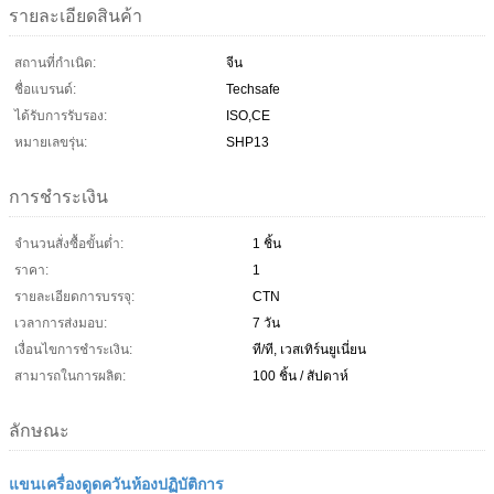
รายละเอียดสินค้า
สถานที่กำเนิด:
จีน
ชื่อแบรนด์:
Techsafe
ได้รับการรับรอง:
ISO,CE
หมายเลขรุ่น:
SHP13
การชำระเงิน
จำนวนสั่งซื้อขั้นต่ำ:
1 ชิ้น
ราคา:
1
รายละเอียดการบรรจุ:
CTN
เวลาการส่งมอบ:
7 วัน
เงื่อนไขการชำระเงิน:
ที/ที, เวสเทิร์นยูเนี่ยน
สามารถในการผลิต:
100 ชิ้น / สัปดาห์
ลักษณะ
แขนเครื่องดูดควันห้องปฏิบัติการ