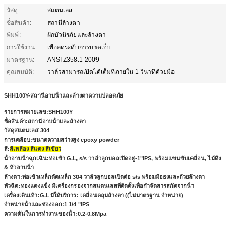
วัสดุ:
สแตนเลส
ชื่อสินค้า:
สถานีล้างตา
พิมพ์:
ฝักบัวนิรภัยและล้างตา
การใช้งาน:
เพื่อลดระดับการบาดเจ็บ
มาตรฐาน:
ANSI Z358.1-2009
คุณสมบัติ:
วาล์วสามารถเปิดได้เต็มที่ภายใน 1 วินาทีด้วยมือ
SHH100Y-สถานีอาบน้ําและล้างตาความปลอดภัย
รายการหมายเลข:
SHH100Y
ชื่อสินค้า:
สถานีอาบน้ําและล้างตา
วัสดุ
สแตนเลส 304
การเคลือบ:
ขนาดความสว่างสูง epoxy powder
สี:
สีเหลือง สีแดง สีเขียว
น้ําอาบน้ําฉุกเฉิน:
ท่อเข้า G.I., s/s วาล์วลูกบอลเปิดอยู่-1"IPS, พร้อมแขนขับเคลื่อน, ไม้ดึง
& หัวอาบน้ํา
ล้างตา:
ท่อเข้าเหล็กดัดเหล็ก 304 วาล์วลูกบอลเปิดต่อ s/s พร้อมมือธงและถ้วยล้างตา
หัวฉีด:
ทองแดงแข็ง มีเครื่องกรองจากสแตนเลสที่ติดตั้งเพื่อกําจัดสารสกัดจากน้ํา
เครื่องเดินเท้า:
G.I. มีให้บริการ: เคลื่อนคลุมล้างตา ((ไม่มาตรฐาน จําหน่าย)
จําหน่ายน้ําและช่องออก:
1 1/4 "IPS
ความดันในการทํางานของน้ํา
:0.2-0.8Mpa