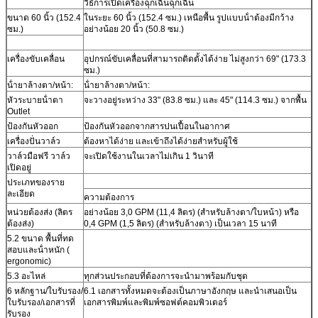
วิธีการเปิดเครื่องฉุกเฉินฉุกเฉิน
ขนาด 60 นิ้ว (152.4
ในระยะ 60 นิ้ว (152.4 ซม.) เหนือพื้น รูปแบบน้ําต้องมีกว้าง
ซม.)
อย่างน้อย 20 นิ้ว (50.8 ซม.)
เครื่องขับเคลื่อน
อุปกรณ์ขับเคลื่อนที่สามารถติดตั้งได้ง่าย ไม่สูงกว่า 69" (173.3
ซม.)
น้ํายาล้างตา/หน้า:
น้ํายาล้างตา/หน้า:
หัวระบายน้ําตา
จะวางอยู่ระหว่าง 33" (83.8 ซม.) และ 45" (114.3 ซม.) จากพื้น
Outlet
ป้องกันหัวออก
ป้องกันหัวออกจากสารปนเปื้อนในอากาศ
เครื่องปั่นวาล์ว
ต้องหาได้ง่าย และเข้าถึงได้ง่ายสําหรับผู้ใช้
วาล์วมือฟรี วาล์ว
จะเปิดใช้งานในเวลาไม่เกิน 1 วินาที
เปิดอยู่
ประเภทของราย
ละเอียด
ความต้องการ
หน่วยต้องส่ง (ลิตร
อย่างน้อย 3,0 GPM (11,4 ลิตร) (สําหรับล้างตา/ใบหน้า) หรือ
ต้องส่ง)
0,4 GPM (1,5 ลิตร) (สําหรับล้างตา) เป็นเวลา 15 นาที
5.2 ขนาด พื้นที่ทด
สอบและน้ําหนัก (
ergonomic)
5.3 อะไหล่
ทุกส่วนประกอบที่ต้องการจะนํามาพร้อมกับชุด
6 หลักฐาน/ใบรับรอง/
6.1 เอกสารทั้งหมดจะต้องเป็นภาษาอังกฤษ และนําเสนอเป็น
ใบรับรอง/เอกสารที่
เอกสารพิมพ์และพิมพ์ซอฟต์คอมพิวเตอร์
รับรอง