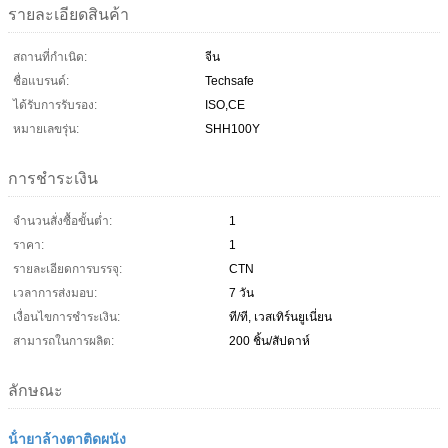
รายละเอียดสินค้า
สถานที่กำเนิด:
จีน
ชื่อแบรนด์:
Techsafe
ได้รับการรับรอง:
ISO,CE
หมายเลขรุ่น:
SHH100Y
การชำระเงิน
จำนวนสั่งซื้อขั้นต่ำ:
1
ราคา:
1
รายละเอียดการบรรจุ:
CTN
เวลาการส่งมอบ:
7 วัน
เงื่อนไขการชำระเงิน:
ที/ที, เวสเทิร์นยูเนี่ยน
สามารถในการผลิต:
200 ชิ้น/สัปดาห์
ลักษณะ
น้ํายาล้างตาติดผนัง