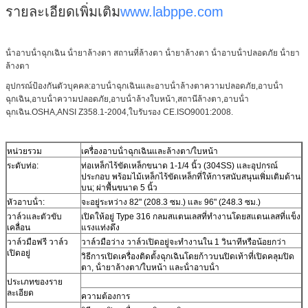
รายละเอียดเพิ่มเติม
www.labppe.com
น้ําอาบน้ําฉุกเฉิน น้ํายาล้างตา สถานที่ล้างตา น้ํายาล้างตา น้ําอาบน้ําปลอดภัย น้ํายา
ล้างตา
อุปกรณ์ป้องกันตัวบุคคล:อาบน้ําฉุกเฉินและอาบน้ําล้างตาความปลอดภัย,อาบน้ํา
ฉุกเฉิน,อาบน้ําความปลอดภัย,อาบน้ําล้างใบหน้า,สถานีล้างตา,อาบน้ํา
ฉุกเฉิน.OSHA,ANSI Z358.1-2004,ใบรับรอง CE.ISO9001:2008.
หน่วยรวม
เครื่องอาบน้ําฉุกเฉินและล้างตา/ใบหน้า
ระดับท่อ:
ท่อเหล็กไร้ขัดเหล็กขนาด 1-1/4 นิ้ว (304SS) และอุปกรณ์
ประกอบ พร้อมไม้เหล็กไร้ขัดเหล็กที่ให้การสนับสนุนเพิ่มเติมด้าน
บน; ผ่าพื้นขนาด 5 นิ้ว
หัวอาบน้ํา:
จะอยู่ระหว่าง 82" (208.3 ซม.) และ 96" (248.3 ซม.)
วาล์วและตัวขับ
เปิดให้อยู่ Type 316 กลมสแตนเลสที่ทํางานโดยสแตนเลสที่แข็ง
เคลื่อน
แรงแท่งดึง
วาล์วมือฟรี วาล์ว
วาล์วมือว่าง วาล์วเปิดอยู่จะทํางานใน 1 วินาทีหรือน้อยกว่า
เปิดอยู่
วิธีการเปิดเครื่องติดตั้งฉุกเฉินโดยก้าวบนปิดเท้าที่เปิดคลุมปิด
ตา, น้ํายาล้างตา/ใบหน้า และน้ําอาบน้ํา
ประเภทของราย
ละเอียด
ความต้องการ