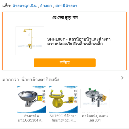
ล้างตาฉุกเฉิน
ล้างตา
สถานีล้างตา
แท็ก:
,
,
এর সেরা মূল্য পান
SHH100Y - สถานีอาบน้ําและล้างตา
ความปลอดภัย สีเหล็กเหล็กเหล็ก
চালিয়ে
น้ํายาล้างตาติดผนัง
มากกว่า
อ่างล้าง
SH710ST-เครื่อง
สถานีล้างตาฉุกเฉิน
SH359C-อ่างล้าง
SH359DZ
ังสำหรับ
ล้างตาติด
SH759C-ที่ล้างตา
ตาติดผนัง, สแตน
ล้างตาติ
งปฏิบัติ
ผนัง,GSS304 ล้าง
ติดผนังพร้อมฝา
เลส 304
สถานีล้าง
าร
ตาติดผนัง ANSI
ครอบกันฝุ่นตาม
ความปลอด
Z358.1-2014 ผลิต
มาตรฐาน ANSI
ครอบกัน