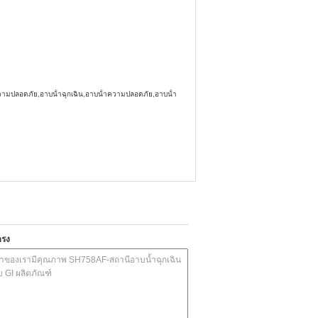
ความปลอดภัย,อาบน้ําฉุกเฉิน,อาบน้ําความปลอดภัย,อาบน้ํา
ตรง