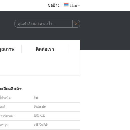
ขออ้าง
Thai
คุณภาพ
ติดต่อเรา
เอียดสินค้า:
จีน
่กำเนิด:
Techsafe
รนด์:
ISO,CE
การรับรอง:
SH758AF
ขรุ่น: