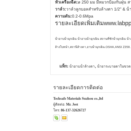
หัวเครื่องฉีด:
ø 250 มม มีหมวกป้องกันฝุ่น ส
วาล์ว:
วาล์วลูกบอลสําหรับล้างตา 1/2" & น้ํา
ความดัน:
0.2-0.6Mpa
รายละเอียดเพิ่มเติม
www.labp
น้ําอาบน้ําฉุกเฉิน น้ําอาบน้ําฉุกเฉิน สถานที่ซักน้ําฉุกเฉิน 
ล้างใบหน้า,สถานีล้างตา,อาบน้ําฉุกเฉิน.OSHA,ANSI Z358
แท็ก:
,
น้ําอาบน้ําล้างตา
น้ํายาระบายตาในขวด
รายละเอียดการติดต่อ
Techsafe Materials Suzhou co.,ltd
ผู้ติดต่อ:
Mr. Jeet
โทร:
86-137-32626727