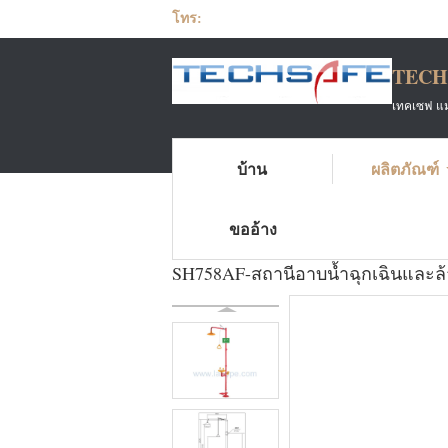
โทร:
TECH
เทคเซฟ แมท
บ้าน
ผลิตภัณฑ์
บ้าน
ผลิตภัณฑ์
ฝักบัวนิรภัยและล้างตา
ขออ้าง
SH758AF-สถานีอาบน้ำฉุกเฉินและล