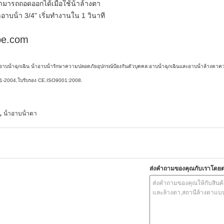
ามารถถอดออกได้เมื่อใช้น้ําล้างตา
อาบน้ํา 3/4" เริ่มทํางานใน 1 วินาที
pe.com
น้ําอาบน้ําฉุกเฉิน น้ําอาบน้ํารักษาความปลอดภัย
อุปกรณ์ป้องกันตัวบุคคล:อาบน้ําฉุกเฉินและอาบน้ําล้างตา
.1-2004,ใบรับรอง CE.ISO9001:2008.
,
น้ําอาบน้ําตา
ส่งคำถามของคุณกับเราโดย