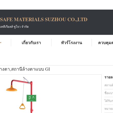
SAFE MATERIALS SUZHOU CO.,LTD
ทีเรียลส์ ซูโจว จำกัด
เกี่ยวกับเรา
ทัวร์โรงงาน
ควบคุม
SH758AF-สถานีอาบน้ำฉุกเฉินและล้างตา,สถานีล้างตาแบบ GI
้างตา,สถานีล้างตาแบบ GI
รายละ
สถานที
ชื่อแบ
ได้รับ
หมายเล