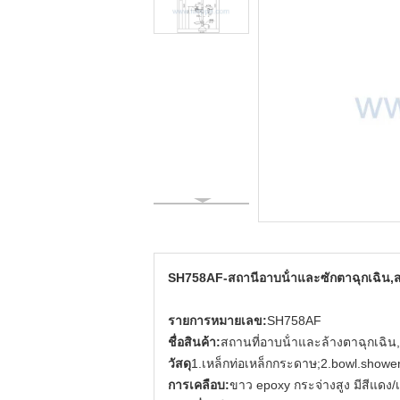
SH758AF-สถานีอาบน้ําและซักตาฉุกเฉิน,ส
รายการหมายเลข:
SH758AF
ชื่อสินค้า:
สถานที่อาบน้ําและล้างตาฉุกเฉิน
วัสดุ
1.เหล็กท่อเหล็กกระดาษ;2.bowl.show
การเคลือบ:
ขาว epoxy กระจ่างสูง มีสีแดง/