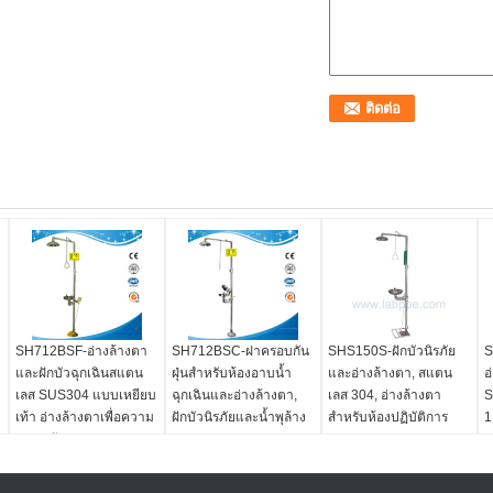
SH712BSF-อ่างล้างตา
SH712BSC-ฝาครอบกัน
SHS150S-ฝักบัวนิรภัย
S
และฝักบัวฉุกเฉินสแตน
ฝุ่นสำหรับห้องอาบน้ำ
และอ่างล้างตา, สแตน
อ
เลส SUS304 แบบเหยียบ
ฉุกเฉินและอ่างล้างตา,
เลส 304, อ่างล้างตา
S
เท้า อ่างล้างตาเพื่อความ
ฝักบัวนิรภัยและน้ำพุล้าง
สำหรับห้องปฏิบัติการ
1
ปลอดภัย
ตา
ANSI Z358.1-2009