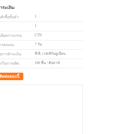
ำระเงิน:
1
่งซื้อขั้นต่ำ:
1
CTN
เอียดการบรรจุ:
7 วัน
ารส่งมอบ:
ที/ที, เวสเทิร์นยูเนี่ยน
ไขการชำระเงิน:
100 ชิ้น / สัปดาห์
ถในการผลิต:
ติดต่อตอนนี้