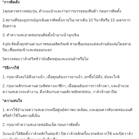
*
การติดตั้ง
1คุณควรตรวจสอบรุ่น, คําแนะนําและรายการบรรจุของสินค้า ก่อนการติดตั้ง
2.สถานที่ของอุปกรณ์ฉุกเฉินควรติดตั้งภายในเวลาเดิน 10 วินาทีหรือ 15 เมตรจาก
อันตราย
3. ทําความสะอาดท่อก่อนติดตั้งน้ําอาบน้ําฉุกเฉิน
4.pls ติดตั้งทุกส่วนตามภาพของผลิตภัณฑ์ สายเชื่อมของแต่ละส่วนต้องล่อโดยสาย
ปิด,เชื่อมท่อเข้าและท่อออกแยก
5ตรวจสอบวาล์วสวิทช์ว่ามันยืดหยุ่นและแม่นยําหรือไม่
*วิธีการใช้
1. กรุณาดึงลงไม้ดึงอาบน้ํา, เมื่อคุณต้องการอาบน้ํา, ยกขึ้นไม้ดึง, มันจะใกล้.
2. กรุณาผลักกระดานตามทิศทางนาฬิกา, เมื่อคุณต้องการการล้างตา, และอํานวย
ความสะดวกจะทํางาน, ดึงกลับกระดานผลัก withershins, วาล์วล้างตาปิด.
*ความสนใจ
1. ควรใช้อํานวยความสะดวกเหนือศูนย์สภาพแวดล้อม, และคุณควรสังเกตท่อแอนติ
ฟรีสถ้าใช้ในสถานที่เย็น
2. กรุณาทําความสะอาดท่ออินเน็ต ก่อนการติดตั้ง
3แนะนําให้ติดตั้งวาล์วหลักในท่อเข้า ปิดวาล์วหลักครั้งแรกหลังจากใช้ และปิดวาล์ว