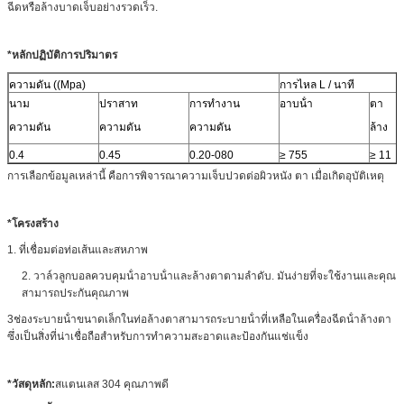
ฉีดหรือล้างบาดเจ็บอย่างรวดเร็ว.
*
หลัก
ปฏิบัติการ
ปริมาตร
ความดัน ((Mpa)
การไหล L / นาที
นาม
ปราสาท
การทํางาน
อาบน้ํา
ตา
ความดัน
ความดัน
ความดัน
ล้าง
0.4
0.45
0.20-080
≥ 755
≥ 11
การเลือกข้อมูลเหล่านี้ คือการพิจารณาความเจ็บปวดต่อผิวหนัง ตา เมื่อเกิดอุบัติเหตุ
*
โครงสร้าง
1. ที่เชื่อมต่อท่อเส้นและสหภาพ
2. วาล์วลูกบอลควบคุมน้ําอาบน้ําและล้างตาตามลําดับ. มันง่ายที่จะใช้งานและคุณ
สามารถประกันคุณภาพ
3ช่องระบายน้ําขนาดเล็กในท่อล้างตาสามารถระบายน้ําที่เหลือในเครื่องฉีดน้ําล้างตา
ซึ่งเป็นสิ่งที่น่าเชื่อถือสําหรับการทําความสะอาดและป้องกันแช่แข็ง
*
วัสดุหลัก:
สแตนเลส 304 คุณภาพดี