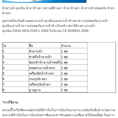
น้ําอาบน้ําฉุกเฉิน น้ํายาล้างตา สถานที่ล้างตา น้ํายาล้างตา น้ําอาบน้ําปลอดภัย น้ํายา
ล้างตา
อุปกรณ์ป้องกันตัวบุคคล:อาบน้ําฉุกเฉินและอาบน้ําล้างตาความปลอดภัย,อาบน้ํา
ฉุกเฉิน,อาบน้ําความปลอดภัย,อาบน้ําล้างใบหน้า,สถานีล้างตา,อาบน้ํา
ฉุกเฉิน.OSHA,ANSI Z358.1-2004,ใบรับรอง CE.ISO9001:2008.
ไม่
ชื่อ
จํานวน
1
หัวอาบน้ํา
1 ชุด
2
สายดึงน้ําอาบน้ํา
1 ชุด
3
ช่องเข้าน้ําอาบน้ําท่อตั้ง
1 ชุด
4
หลอดระบายน้ําตรง
1 ชุด
5
เครื่องฉีดน้ําล้างตา
1 ชุด
6
กระปุกล้างตา
1 ชุด
7
เครื่องปรับน้ําตา
1 ชุด
8
ฐานฐาน
1 ชุด
*
การใช้งาน
หน่วยนี้ไม่ใช่เพียงแค่อุปกรณ์ที่จําเป็นในการป้องกันแรงงาน แต่ยังเป็นสิ่งอํานวยความ
สะดวกที่จําเป็นในการป้องกันสารพิษและสารกินลดความเสียหายให้น้อยที่สุด โดยการ