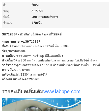
สี:
สีแดง
วัสดุ:
SUS304
พิมพ์:
ฝักบัวผสมและล้างตา
จำนวน:
1 ชิ้น/หีบ
SH712BSF - สถานีอาบน้ําและล้างตาที่ใช้ขีดขี่
รายการหมายเลข:
SH712BSF
ชื่อสินค้า:
สถานที่อาบน้ําและล้างตาที่ใช้ขี่เบ็ด SS304
วัสดุ
สแตนเลส 304
การเคลือบ:
ขาว epoxy กระจ่างสูง มีสีแดง/เหลือง
หัวเครื่องฉีด:
ø 250 มม มีหมวกป้องกันฝุ่น สามารถถอดออกได้เมื่อใช้น้ําล้างตา
วาล์ว:
วาล์วลูกบอลสําหรับล้างตา 1/2" & น้ําอาบน้ํา 3/4" เริ่มทํางานใน 1 วินาที
ความดัน:
0.2-0.8Mpa
เครื่องเดินเท้า:
SS304 สามารถใช้ได้
กว้างของบานล้างตา:260
mm
รายละเอียดเพิ่มเติม
www.labppe.com