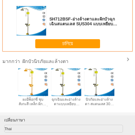
SH712BSF-อ่างล้างตาและฝักบัวฉุก
เฉินสแตนเลส SUS304 แบบเหยียบ
เท้า อ่างล้างตาเพื่อความปลอดภัย
চালিয়ে
ฝักบัวนิรภัยและล้างตา
มากกว่า
G-ฝักบัว
SH712BF-เคลือบ
SH712BSF-ฝักบัว
SH712BS-ฝักบัว
SH712B
ะอ่างล้าง
ผงอีพ็อกซี่ ชุบ
ฉุกเฉินและอ่างล้าง
นิรภัยและอ่างล้าง
สถานีอาบน
ผงอีพ็อก
สังกะสี เหล็ก ฝักบัว
ตาแบบเหยียบส
ตา สแตนเลส 304,
ล้างตาที่
เหล็ก
นิรภัย อ่างล้างตา ที่
แตนเลส SUS304
อ่างล้างตาฉุกเฉิน ส
อ่างล้าง
เหยียบ อ่างล้างตา
สถานีฝักบัวฉุกเฉิน
แตนเลส 304 ใน
ัวฉุกเฉิน
สแตนเลส ล้างมือ
และอ่างล้างตา,
ห้องปฏิบัติการ
เปลี่ยนภาษา
ำหรับสถาน
ฝักบัวฉุกเฉินและ
ประเทศจีน อ่างล้าง
ำงาน
อ่างล้างตา SS304
ตาตามมาตรฐาน
Thai
ANSI Z358.1-