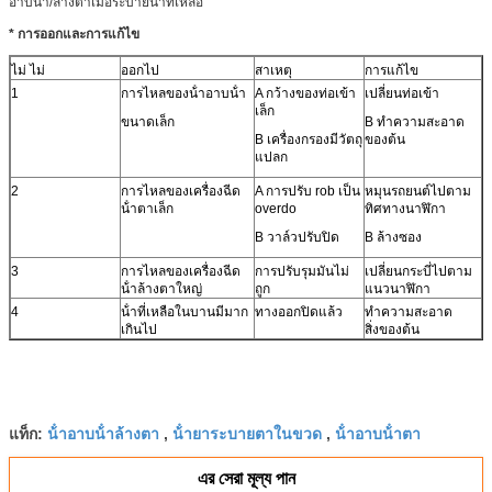
อาบน้ํา/ล้างตาเมื่อระบายน้ําที่เหลือ
* การออกและการแก้ไข
ไม่ ไม่
ออกไป
สาเหตุ
การแก้ไข
1
การไหลของน้ําอาบน้ํา
A กว้างของท่อเข้า
เปลี่ยนท่อเข้า
เล็ก
ขนาดเล็ก
B ทําความสะอาด
B เครื่องกรองมีวัตถุ
ของต้น
แปลก
2
การไหลของเครื่องฉีด
A การปรับ rob เป็น
หมุนรถยนต์ไปตาม
น้ําตาเล็ก
overdo
ทิศทางนาฬิกา
B วาล์วปรับปิด
B ล้างซอง
3
การไหลของเครื่องฉีด
การปรับรุมมันไม่
เปลี่ยนกระบี่ไปตาม
น้ําล้างตาใหญ่
ถูก
แนวนาฬิกา
4
น้ําที่เหลือในบานมีมาก
ทางออกปิดแล้ว
ทําความสะอาด
เกินไป
สิ่งของต้น
น้ําอาบน้ําล้างตา
น้ํายาระบายตาในขวด
น้ําอาบน้ําตา
แท็ก:
,
,
এর সেরা মূল্য পান