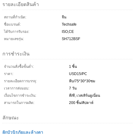
รายละเอียดสินค้า
สถานที่กำเนิด:
จีน
ชื่อแบรนด์:
Techsafe
ได้รับการรับรอง:
ISO,CE
หมายเลขรุ่น:
SH712BSF
การชำระเงิน
จำนวนสั่งซื้อขั้นต่ำ:
1 ชิ้น
ราคา:
USD15/PC
รายละเอียดการบรรจุ:
หีบ/75*30*30ซม
เวลาการส่งมอบ:
7 วัน
เงื่อนไขการชำระเงิน:
ที/ที, เวสเทิร์นยูเนี่ยน
สามารถในการผลิต:
200 ชิ้น/สัปดาห์
ลักษณะ
ฝักบัวนิรภัยและล้างตา