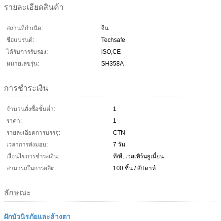
รายละเอียดสินค้า
สถานที่กำเนิด:
จีน
ชื่อแบรนด์:
Techsafe
ได้รับการรับรอง:
ISO,CE
หมายเลขรุ่น:
SH358A
การชำระเงิน
จำนวนสั่งซื้อขั้นต่ำ:
1
ราคา:
1
รายละเอียดการบรรจุ:
CTN
เวลาการส่งมอบ:
7 วัน
เงื่อนไขการชำระเงิน:
ที/ที, เวสเทิร์นยูเนี่ยน
สามารถในการผลิต:
100 ชิ้น / สัปดาห์
ลักษณะ
ฝักบัวนิรภัยและล้างตา