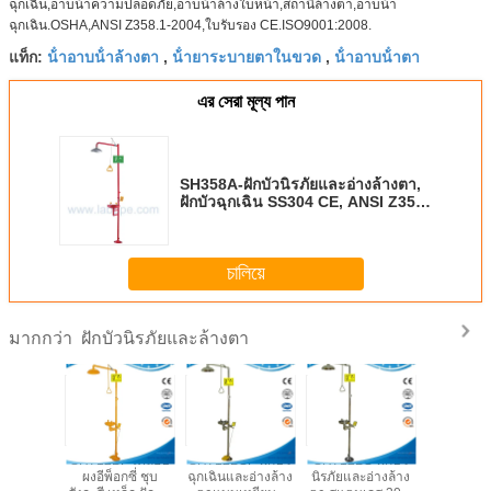
ฉุกเฉิน,อาบน้ําความปลอดภัย,อาบน้ําล้างใบหน้า,สถานีล้างตา,อาบน้ํา
ฉุกเฉิน.OSHA,ANSI Z358.1-2004,ใบรับรอง CE.ISO9001:2008.
น้ําอาบน้ําล้างตา
น้ํายาระบายตาในขวด
น้ําอาบน้ําตา
แท็ก:
,
,
এর সেরা মূল্য পান
SH358A-ฝักบัวนิรภัยและอ่างล้างตา,
ฝักบัวฉุกเฉิน SS304 CE, ANSI Z358-
1 2009
চালিয়ে
ฝักบัวนิรภัยและล้างตา
มากกว่า
G-ฝักบัว
SH712BF-เคลือบ
SH712BSF-ฝักบัว
SH712BS-ฝักบัว
SH712B
ะอ่างล้าง
ผงอีพ็อกซี่ ชุบ
ฉุกเฉินและอ่างล้าง
นิรภัยและอ่างล้าง
สถานีอาบน