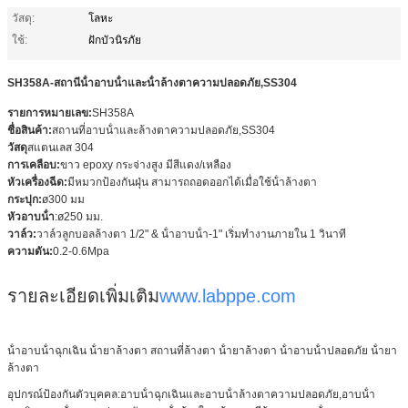
วัสดุ:
โลหะ
ใช้:
ฝักบัวนิรภัย
SH358A-สถานีน้ําอาบน้ําและน้ําล้างตาความปลอดภัย,SS304
รายการหมายเลข:
SH358A
ชื่อสินค้า:
สถานที่อาบน้ําและล้างตาความปลอดภัย,SS304
วัสดุ
สแตนเลส 304
การเคลือบ:
ขาว epoxy กระจ่างสูง มีสีแดง/เหลือง
หัวเครื่องฉีด:
มีหมวกป้องกันฝุ่น สามารถถอดออกได้เมื่อใช้น้ําล้างตา
กระปุก:
ø300 มม
หัวอาบน้ํา
:ø250 มม.
วาล์ว:
วาล์วลูกบอลล้างตา 1/2" & น้ําอาบน้ํา-1" เริ่มทํางานภายใน 1 วินาที
ความดัน:
0.2-0.6Mpa
รายละเอียดเพิ่มเติม
www.labppe.com
น้ําอาบน้ําฉุกเฉิน น้ํายาล้างตา สถานที่ล้างตา น้ํายาล้างตา น้ําอาบน้ําปลอดภัย น้ํายา
ล้างตา
อุปกรณ์ป้องกันตัวบุคคล:อาบน้ําฉุกเฉินและอาบน้ําล้างตาความปลอดภัย,อาบน้ํา